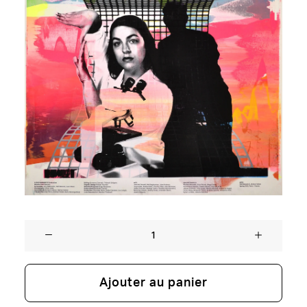
quantité
de
Neïl
Ajouter au panier
BeloufaSCREEN
TALK