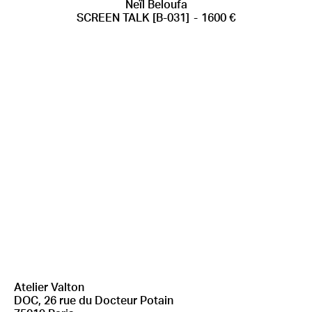
AJOUTER AU PANIER
Neïl Beloufa
SCREEN TALK [B-031]
1600
€
Atelier Valton
DOC, 26 rue du Docteur Potain