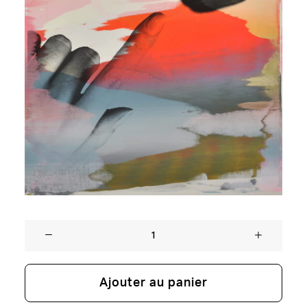
quantité
de
Neïl
Ajouter au panier
BeloufaSCREEN
TALK