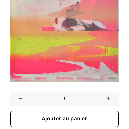
quantité
de
Neïl
Ajouter au panier
BeloufaSCREEN
TALK