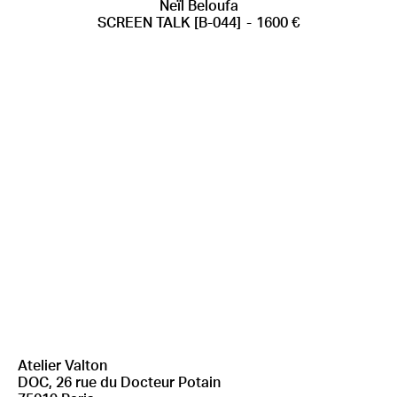
AJOUTER AU PANIER
Neïl Beloufa
SCREEN TALK [B-044]
1600
€
Atelier Valton
DOC, 26 rue du Docteur Potain